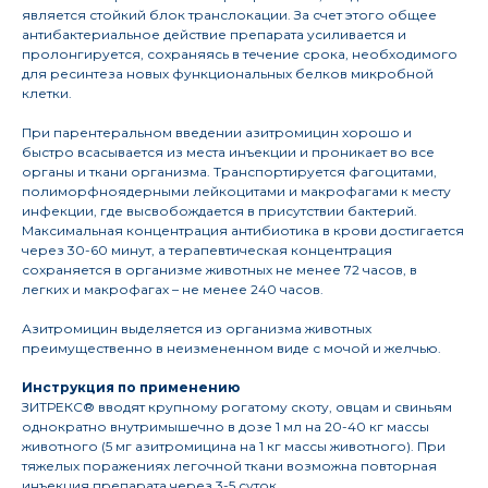
является стойкий блок транслокации. За счет этого общее
антибактериальное действие препарата усиливается и
пролонгируется, сохраняясь в течение срока, необходимого
для ресинтеза новых функциональных белков микробной
клетки.
При парентеральном введении азитромицин хорошо и
быстро всасывается из места инъекции и проникает во все
органы и ткани организма. Транспортируется фагоцитами,
полиморфноядерными лейкоцитами и макрофагами к месту
инфекции, где высвобождается в присутствии бактерий.
Максимальная концентрация антибиотика в крови достигается
через 30-60 минут, а терапевтическая концентрация
сохраняется в организме животных не менее 72 часов, в
легких и макрофагах – не менее 240 часов.
Азитромицин выделяется из организма животных
преимущественно в неизмененном виде с мочой и желчью.
Инструкция по применению
ЗИТРЕКС® вводят крупному рогатому скоту, овцам и свиньям
однократно внутримышечно в дозе 1 мл на 20-40 кг массы
животного (5 мг азитромицина на 1 кг массы животного). При
тяжелых поражениях легочной ткани возможна повторная
инъекция препарата через 3-5 суток.