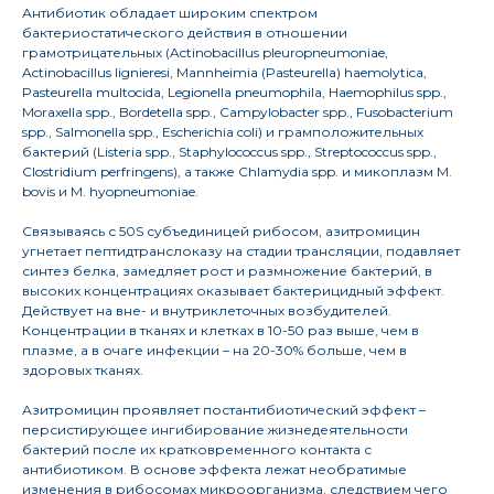
Антибиотик обладает широким спектром
бактериостатического действия в отношении
грамотрицательных (Actinobacillus pleuropneumoniae,
Actinobacillus lignieresi, Mannheimia (Pasteurella) haemolytica,
Pasteurella multocida, Legionella pneumophila, Haemophilus spp.,
Moraxella spp., Bordetella spp., Campylobacter spp., Fusobacterium
spp., Salmonella spp., Escherichia coli) и грамположительных
бактерий (Listeria spp., Staphylococcus spp., Streptococcus spp.,
Clostridium perfringens), а также Chlamydia spp. и микоплазм M.
bovis и M. hyopneumoniae.
Связываясь с 50S субъединицей рибосом, азитромицин
угнетает пептидтранслоказу на стадии трансляции, подавляет
синтез белка, замедляет рост и размножение бактерий, в
высоких концентрациях оказывает бактерицидный эффект.
Действует на вне- и внутриклеточных возбудителей.
Концентрации в тканях и клетках в 10-50 раз выше, чем в
плазме, а в очаге инфекции – на 20-30% больше, чем в
здоровых тканях.
Азитромицин проявляет постантибиотический эффект –
персистирующее ингибирование жизнедеятельности
бактерий после их кратковременного контакта с
антибиотиком. В основе эффекта лежат необратимые
изменения в рибосомах микроорганизма, следствием чего