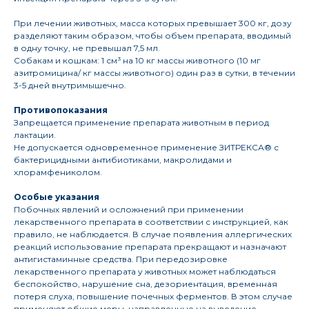
При лечении животных, масса которых превышает 300 кг, дозу
разделяют таким образом, чтобы объем препарата, вводимый
в одну точку, не превышал 7,5 мл.
Собакам и кошкам: 1 см³ на 10 кг массы животного (10 мг
азитромицина/ кг массы животного) один раз в сутки, в течении
3-5 дней внутримышечно.
Противопоказания
Запрещается применение препарата животным в период
лактации.
Не допускается одновременное применение ЗИТРЕКСА® с
бактерицидными антибиотиками, макролидами и
хлорамфениколом.
Особые указания
Побочных явлений и осложнений при применении
лекарственного препарата в соответствии с инструкцией, как
правило, не наблюдается. В случае появления аллергических
реакций использование препарата прекращают и назначают
антигистаминные средства. При передозировке
лекарственного препарата у животных может наблюдаться
беспокойство, нарушение сна, дезориентация, временная
потеря слуха, повышение почечных ферментов. В этом случае
применяют общие меры, направленные на выведение