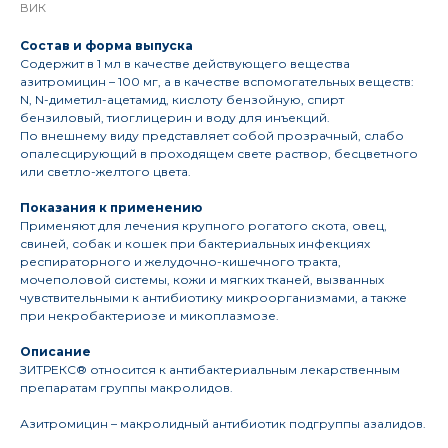
ВИК
Состав и форма выпуска
Содержит в 1 мл в качестве действующего вещества
азитромицин – 100 мг, а в качестве вспомогательных веществ:
N, N-диметил-ацетамид, кислоту бензойную, спирт
бензиловый, тиоглицерин и воду для инъекций.
По внешнему виду представляет собой прозрачный, слабо
опалесцирующий в проходящем свете раствор, бесцветного
или светло-желтого цвета.
Показания к применению
Применяют для лечения крупного рогатого скота, овец,
свиней, собак и кошек при бактериальных инфекциях
респираторного и желудочно-кишечного тракта,
мочеполовой системы, кожи и мягких тканей, вызванных
чувствительными к антибиотику микроорганизмами, а также
при некробактериозе и микоплазмозе.
Описание
ЗИТРЕКС® относится к антибактериальным лекарственным
препаратам группы макролидов.
Азитромицин – макролидный антибиотик подгруппы азалидов.