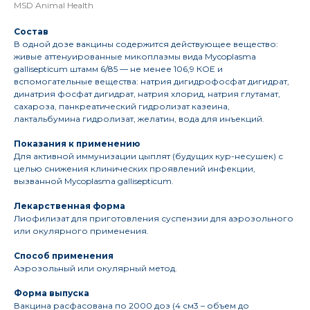
MSD Animal Health
Состав
В одной дозе вакцины содержится действующее вещество:
живые аттенуированные микоплазмы вида Mycoplasma
gallisepticum штамм 6/85 — не менее 106,9 КОЕ и
вспомогательные вещества: натрия дигидрофосфат дигидрат,
динатрия фосфат дигидрат, натрия хлорид, натрия глутамат,
сахароза, панкреатический гидролизат казеина,
лактальбумина гидролизат, желатин, вода для инъекций.
Показания к применению
Для активной иммунизации цыплят (будущих кур-несушек) с
целью снижения клинических проявлений инфекции,
вызванной Mycoplasma gallisepticum.
Лекарственная форма
Лиофилизат для приготовления суспензии для аэрозольного
или окулярного применения.
Способ применения
Аэрозольный или окулярный метод.
Форма выпуска
Вакцина расфасована по 2000 доз (4 см3 – объем до