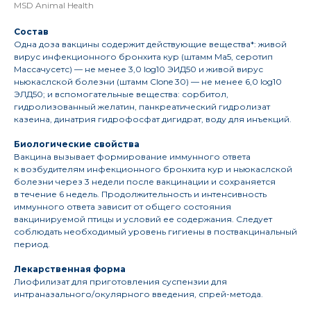
MSD Animal Health
Состав
Одна доза вакцины содержит действующие вещества*: живой
вирус инфекционного бронхита кур (штамм Ма5, серотип
Массачусетс) — не менее 3,0 log10 ЭИД50 и живой вирус
ньюкаслской болезни (штамм Clone 30) — не менее 6,0 log10
ЭЛД50; и вспомогательные вещества: сорбитол,
гидролизованный желатин, панкреатический гидролизат
казеина, динатрия гидрофосфат дигидрат, воду для инъекций.
Биологические свойства
Вакцина вызывает формирование иммунного ответа
к возбудителям инфекционного бронхита кур и ньюкаслской
болезни через 3 недели после вакцинации и сохраняется
в течение 6 недель. Продолжительность и интенсивность
иммунного ответа зависит от общего состояния
вакцинируемой птицы и условий ее содержания. Следует
соблюдать необходимый уровень гигиены в поствакцинальный
период.
Лекарственная форма
Лиофилизат для приготовления суспензии для
интраназального/окулярного введения, спрей-метода.