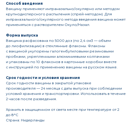
Способ введения
Вакцину применяют интраназально/окулярно или методом
крупнодисперсного распыления (спрей-методом). Для
интраназального/окулярного метода введения вакцина может
применяться с растворителем Окуло/Назал.
Форма выпуска
Вакцина расфасована по 5000 доз (по 2,4 см3 — объем
до лиофилизации) в стеклянные флаконы. Флаконы
с вакциной укупорены галогенбутиловыми резиновыми
пробками, укрепленными алюминиевыми колпачками
и упакованы по 10 флаконов в картонные коробки вместе
с инструкцией по применению вакцины на русском языке.
Срок годности и условия хранения
Срок годности вакцины в закрытой упаковке
производителя — 24 месяца с даты выпуска при соблюдении
условий хранения и транспортировки. Использовать в течение
2 часов после разведения.
Хранить в защищенном от света месте при температуре от 2
до 8°С
Страна: Нидерланды