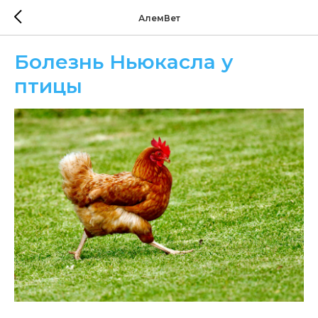
АлемВет
Болезнь Ньюкасла у
птицы