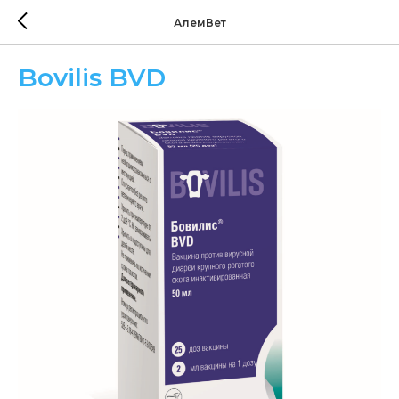
АлемВет
Bovilis BVD